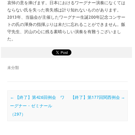
哀悼の意を捧げます。日本におけるワーグナー演奏になくては
ならない氏を失った喪失感は計り知れないものがあります。
2013年、当協会が主催したワーグナー生誕200年記念コンサー
トの氏の渾身の指揮ぶりは未だに忘れることができません。飯
守先生、沢山の心に残る素晴らしい演奏を有難うございまし
た。
未分類
Post navigation
←
【終了】第426回例会 ワ
【終了】第177回関西例会
→
ーグナー・ゼミナール
（297）