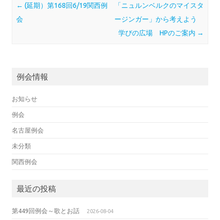
Post navigation
←
(延期）第168回6/19関西例
「ニュルンベルクのマイスタ
会
ージンガー」から考えよう
学びの広場 HPのご案内
→
例会情報
お知らせ
例会
名古屋例会
未分類
関西例会
最近の投稿
第449回例会～歌とお話
2026-08-04