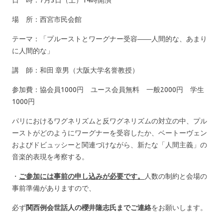
日 時：7月3日（土）14時開演
場 所：西宮市民会館
テーマ：「プルーストとワーグナー受容――人間的な、あまり
に人間的な」
講 師：和田 章男（大阪大学名誉教授）
参加費：協会員1000円 ユース会員無料 一般2000円 学生
1000円
パリにおけるワグネリズムと反ワグネリズムの対立の中、プル
ーストがどのようにワーグナーを受容したか、ベートーヴェン
およびドビュッシーと関連づけながら、新たな「人間主義」の
音楽的表現を考察する。
・
ご参加には事前の申し込みが必要です。
人数の制約と会場の
事前準備がありますので、
必ず
関西例会世話人の櫻井隆志氏までご連絡
をお願いします。