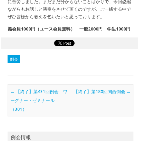
に苦労しました。まだまだ分からないことばかりで、今回恐縮
ながらもお話しと演奏をさせて頂くのですが、ご一緒する中で
ぜひ皆様から教えを乞いたいと思っております。
協会員1000円（ユース会員無料） 一般2000円 学生1000円
例会
Post navigation
←
【終了】第431回例会 ワ
【終了】第180回関西例会
→
ーグナー・ゼミナール
（301）
例会情報