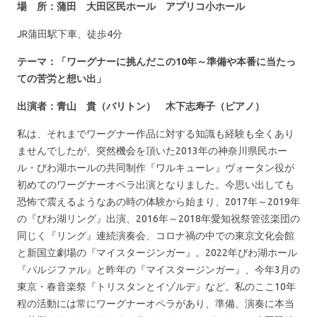
場 所：蒲田 大田区民ホール アプリコ小ホール
JR蒲田駅下車、徒歩4分
テーマ：「ワーグナーに挑んだこの10年～準備や本番に当たっ
ての苦労と想い出」
出演者：青山 貴（バリトン） 木下志寿子（ピアノ）
私は、それまでワーグナー作品に対する知識も経験も全くあり
ませんでしたが、突然機会を頂いた2013年の神奈川県民ホー
ル・びわ湖ホールの共同制作『ワルキューレ』ヴォータン役が
初めてのワーグナーオペラ出演となりました。今思い出しても
恐怖で震えるようなあの時の体験から始まり、2017年～2019年
の『びわ湖リング』出演、2016年～2018年愛知祝祭管弦楽団の
同じく『リング』連続演奏会、コロナ禍の中での東京文化会館
と新国立劇場の『マイスタージンガー』。2022年びわ湖ホール
『パルジファル』と昨年の『マイスタージンガー』、今年3月の
東京・春音楽祭『トリスタンとイゾルデ』など。私のここ10年
程の活動には常にワーグナーオペラがあり、準備、演奏に本当