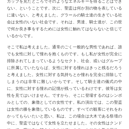
カップを見たところでそのようなエネルギーを得ることはでき
ない、ということです。次に、聖盃は何か別の物を表している
に違いない、と考えました。グラールの騎士達の生きている社
会は女性のいない社会です。それは、男達、騎士達が、この世
で何か良き事をするためには女性に触れてはならないと信じて
いるからです。
そこで私は考えました。通常のごく一般的な男性であれば、誰
でも女性に対して憧れを抱くものです。もし私が女性が完全に
排除されてしまっているようなセクト、社会、或いはグループ
に所属していたならば、女性に対する憧れはきっと残るだろう
と考えました。女性に対する気持ちとか憧れを完全に排除して
しまうのは非常に難しいからです。そして騎士達の儀式の中
に、女性に対する憧れの記憶が残っているわけです。彼等は女
性を見てはいけません。ですから、そこに登場するのはシンボ
ルとしての、象徴としての女性です。私の演出では、この聖盃
は女性の膝を象徴しているものです。すべての観客にそれをわ
かってもらいたいと思い、私は、この場合は大木である祭壇の
中に、聖盃ではなくて女性を立たせました。その女性はクンド