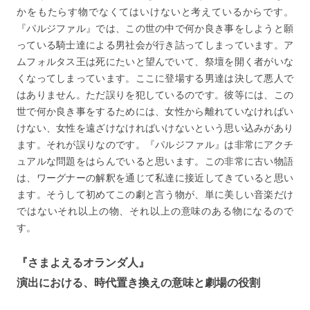
かをもたらす物でなくてはいけないと考えているからです。
『パルジファル』では、この世の中で何か良き事をしようと願
っている騎士達による男社会が行き詰ってしまっています。ア
ムフォルタス王は死にたいと望んでいて、祭壇を開く者がいな
くなってしまっています。ここに登場する男達は決して悪人で
はありません。ただ誤りを犯しているのです。彼等には、この
世で何か良き事をするためには、女性から離れていなければい
けない、女性を遠ざけなければいけないという思い込みがあり
ます。それが誤りなのです。『パルジファル』は非常にアクチ
ュアルな問題をはらんでいると思います。この非常に古い物語
は、ワーグナーの解釈を通じて私達に接近してきていると思い
ます。そうして初めてこの劇と言う物が、単に美しい音楽だけ
ではないそれ以上の物、それ以上の意味のある物になるので
す。
『さまよえるオランダ人』
演出における、時代置き換えの意味と劇場の役割