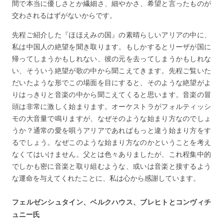
間で本当に優しさとか繊細さ、細やかさ、希望と言ったものが
交わされるはずがないからです。
先程ご紹介した『ほほえみの国』の素晴らしいアリアの中に、
私は中国人の絶望を聞き取ります。もしかするとリーザが国に
帰ってしまうかもしれない、彼の元を去ってしまうかもしれな
い、そういう絶望が歌の中から聞こえてきます。先程ご覧いた
だいたような形でこの場面を目にすると、そのような絶望がよ
りはっきりと音楽の中から聞こえてくると思います。音楽の冒
頭は非常に激しく始まります。オーケストラがフォルティッシ
モの大音量で鳴りますが、なぜそのような始まり方なのでしょ
うか？通常の愛を唄うアリアであればもっと違う始まり方をす
るでしょう。なぜこのような始まり方なのかということを考え
なくてはいけません。父とは色々ありましたが、これ程集中的
でしかも密に音楽と取り組むような、或いは音楽と接するよう
な運命を与えてくれたことに、私は心から感謝しています。
フェルゼンシュタイン、ベルクハウス、ブレヒトとコンヴィチ
ュニー氏