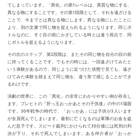
てしまっています。「異化」の第1レベルは、異質な物にする、
異なる物にすることです。その第1段階として、それを遠ざける
ことで、今までとは異なる物にします。異なる物にしたことに
より、別の文脈で同じ物を捉えられるようになります。同じボ
トルなのに、すぐ目の前にかざしている時とは違う視点で、同
じボトルを捉えるようになります。
その次のステップ、第2段階は、またその同じ物を自分の目の前
に持ってくることです。でもその時には、一回遠ざけてみたと
いう体験があるので、同じように近づけた状態で見ても、遠ざ
けてみた体験を踏まえて同じ物を、違う形で感じることができ
るわけです。
演劇の世界に、この「異化」の非常にわかりやすい例が存在し
ます。ブレヒトの『肝っ玉おっかあとその子供達』の中の1場面
です。30年戦争の時代で、「おっかあ」には子供が3人います
が全員死んでしまいます。最初に亡くなるのは軍隊のお金を盗
んだ息子です。スピード裁判にかけられて30分後には死刑の判
決が下り、それで死んでしまいます。ある仲介者が「おっか