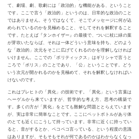
て、劇場、劇、歌劇には「政治的」な機能がある、ということ
です。ここで言う「政治的」というのは、日常的な政治のこと
ではありません。そうではなくて、そこでメッセージに何が込
められているのかを見極めること、そしてそれを解釈すること
です。たとえば『タンホイザー』の最後で、ついに杖に緑の葉
が芽吹いたならば、それは一体どういう意味を持ち、どのよう
な「政治的」次元をそこに広げてくれるのかを理解しなければ
いけません。ここでの「ポリティックス」はギリシャで言うと
ころで「ポリス」のことであり、「公」ということです。どう
いう次元が開かれるのかを見極めて、それを解釈しなければい
けないのです。
これはブレヒトの「異化」の技術です。「異化」という言葉は
ヘーゲルから来ていますが、哲学的な考え方、思考の構築で
す。多くの方が「異化」をとても難解な問題ととらえています
が、実は非常に簡単なことです。ここにペットボトルがあり体
のとても近くにこうして持っています。非常に近くに持ってい
ると、音がするとか、ペコペコ言っている、という程度の意識
はありますが、そもそもそれが何であるのかはわからなくなっ