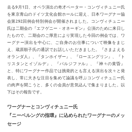
去る9月1日、オペラ演出の奇才ペーター・コンヴィチュニー氏
を東京青山のドイツ文化会館ホールに迎え、日本ワーグナー協
会第292回例会特別例会が開催されました。コンヴィチュニー
氏は二期会の『エフゲニー・オネーギン』公演のために来日し
たもので、二期会のご厚意により実現した今回の例会では、ワ
ーグナー演出を中心に、ご自身のお仕事について映像をまじ
え、蔵原順子氏の通訳でお話しいただきました。『さまよえる
オランダ人』、『タンホイザー』、『ローエングリン』、『ト
リスタンとイゾルデ』、『パルジファル』、『神々の黄昏』
と、特にワーグナー作品では挑発的とも言える演出を次々と発
表し、常に大きな注目を集めて論議を呼ぶコンヴィチュニー氏
の肉声を聞こうと、多くの会員が意気込んで集まりました。以
下はその報告です。
ワーグナーとコンヴィチュニー氏
『ニーベルングの指環』に込められたワーグナーのメッ
セージ