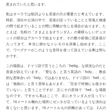
恵まれていたと思います。
私はオペラでは歌詞よりも音楽の方が重要だと考えています。
時折、演出や公演の中で、音楽が語っていることと登場人物達
の間で起きていることの間に乖離が生じる場合があります。た
とえば、先程の『さまよえるオランダ人』の素晴らしいデュエ
ットの部分はアカペラで始まります。その数小節後に弦楽器が
入ってきて、本当に静かなトレモロを演奏し始めます。ここ
で、ワーグナーがこのような音符を使って訴えている事は明ら
かです。
この場面は、ドイツ語で言うところの「heilig」な状況なのだと
音楽が訴えています。「聖なる」と言う英語の「holy」、教会
的な意味合いの「holy」ではありません。ドイツ語の「heil」に
は「無疵の」と言う意味もあります。「完全で何物にも侵され
ていない」と言うことですが、正にその意味で「heil」な場面
なのです。ですから私はここで、左にオランダ人が立ってい
て、10メートル離れた場所にゼンタが立っているような演出は
良くないと思います。10メートルもの距離があっては、2人の