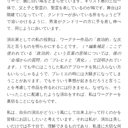
リーで、腕に白い鳩をとまらせています。キリスト教の三位一
体で、父と子と聖霊の、聖霊を表しているのが鳩です。舞台は2
階建てになっていて、クンドリーが歩いている所をちょうど下
で追いかけるように、男達がクンドリーの方に手を差し伸べ
て、同じように歩いています。
演出家としての私の役割は、ワーグナー作品の「政治的」な次
元と言うものを明らかにすることです。
（＊編集補足：ここで
使われている「政治的」という言葉の意味については、後の
「会場からの質問」の「ブレヒトと『異化』」で説明されてい
ます。）
でも中にはこうした私のアプローチを気に入らない方
もいらっしゃるようで、プレミエの時には大騒ぎになってしま
うことがあります。でもそういう事態が起きるだろうと言うこ
とを考慮して作品を作るわけには行きません。なぜなら、そう
いったことに配慮したような演出をすれば、私はワーグナーを
裏切ることになるからです。
私は、自分の演出がどういう風にして出来上がって行くのかを
皆様にお話ししたいと考えています。それは私が、演出は美し
いだけでは不十分で、理解できるものであり、私達に大切な何