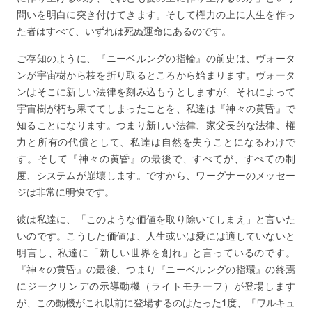
問いを明白に突き付けてきます。そして権力の上に人生を作っ
た者はすべて、いずれは死ぬ運命にあるのです。
ご存知のように、『ニーベルングの指輪』の前史は、ヴォータ
ンが宇宙樹から枝を折り取るところから始まります。ヴォータ
ンはそこに新しい法律を刻み込もうとしますが、それによって
宇宙樹が朽ち果ててしまったことを、私達は『神々の黄昏』で
知ることになります。つまり新しい法律、家父長的な法律、権
力と所有の代償として、私達は自然を失うことになるわけで
す。そして『神々の黄昏』の最後で、すべてが、すべての制
度、システムが崩壊します。ですから、ワーグナーのメッセー
ジは非常に明快です。
彼は私達に、「このような価値を取り除いてしまえ」と言いた
いのです。こうした価値は、人生或いは愛には適していないと
明言し、私達に「新しい世界を創れ」と言っているのです。
『神々の黄昏』の最後、つまり『ニーベルングの指環』の終焉
にジークリンデの示導動機（ライトモチーフ）が登場します
が、この動機がこれ以前に登場するのはたった1度、『ワルキュ