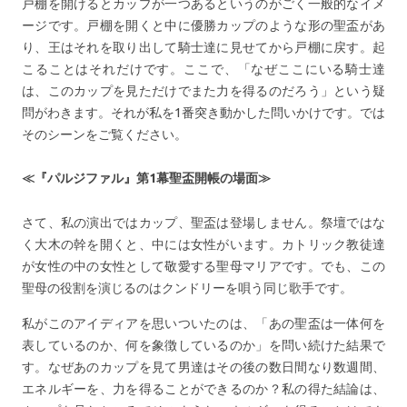
戸棚を開けるとカップが一つあるというのがごく一般的なイメ
ージです。戸棚を開くと中に優勝カップのような形の聖盃があ
り、王はそれを取り出して騎士達に見せてから戸棚に戻す。起
こることはそれだけです。ここで、「なぜここにいる騎士達
は、このカップを見ただけでまた力を得るのだろう」という疑
問がわきます。それが私を1番突き動かした問いかけです。では
そのシーンをご覧ください。
≪『パルジファル』第1幕聖盃開帳の場面≫
さて、私の演出ではカップ、聖盃は登場しません。祭壇ではな
く大木の幹を開くと、中には女性がいます。カトリック教徒達
が女性の中の女性として敬愛する聖母マリアです。でも、この
聖母の役割を演じるのはクンドリーを唄う同じ歌手です。
私がこのアイディアを思いついたのは、「あの聖盃は一体何を
表しているのか、何を象徴しているのか」を問い続けた結果で
す。なぜあのカップを見て男達はその後の数日間なり数週間、
エネルギーを、力を得ることができるのか？私の得た結論は、