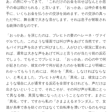
あ」の所にやってきて、「これだけのお金を出せばなんとか息
子の命は助けられる」と言います。「おっかあ」は仲介者を相
手に、いくらお金を払うかの交渉を始めます。その交渉の真っ
ただ中に、舞台裏で大きな音がします。それは息子が射殺され
る銃弾の音なのです。
「おっかあ」を演じたのは、ブレヒトの妻のヘレーネ・ヴァイ
ゲルでした。このような場面では叫び声をあげて当然です。で
もバイデは声を出さずに叫びました。人がひどい状況に置かれ
れば、通常は大きな声をあげて叫ぶと言うのが当たり前の反応
でしょう。でもそこでブレヒトは、「おっかあ」の心の中で何
が起きたのか、彼女の中で何が起きたのかを観客により明確に
わかってもらうためには、何かを「異化」しなければならな
い、と考えました。ブレヒトが考えた「異化」は、彼女はこの
ような場合に人が通常する反応を全部するけれども、声だけは
出さないということで、それこそが、その叫び声が私達にとっ
て異なる物、異質な物になったということなのです。まさに
「異化」です。ですから私の『さまよえるオランダ人』で、女
達が糸車で糸を紡ぐのではなくて自転車を漕いでいるのもやは