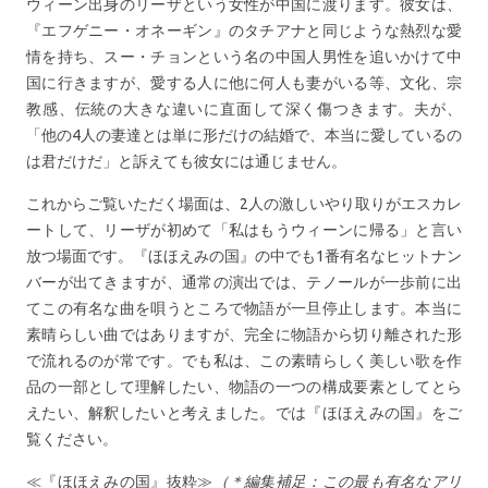
ウィーン出身のリーザという女性が中国に渡ります。彼女は、
『エフゲニー・オネーギン』のタチアナと同じような熱烈な愛
情を持ち、スー・チョンという名の中国人男性を追いかけて中
国に行きますが、愛する人に他に何人も妻がいる等、文化、宗
教感、伝統の大きな違いに直面して深く傷つきます。夫が、
「他の4人の妻達とは単に形だけの結婚で、本当に愛しているの
は君だけだ」と訴えても彼女には通じません。
これからご覧いただく場面は、2人の激しいやり取りがエスカレ
ートして、リーザが初めて「私はもうウィーンに帰る」と言い
放つ場面です。『ほほえみの国』の中でも1番有名なヒットナン
バーが出てきますが、通常の演出では、テノールが一歩前に出
てこの有名な曲を唄うところで物語が一旦停止します。本当に
素晴らしい曲ではありますが、完全に物語から切り離された形
で流れるのが常です。でも私は、この素晴らしく美しい歌を作
品の一部として理解したい、物語の一つの構成要素としてとら
えたい、解釈したいと考えました。では『ほほえみの国』をご
覧ください。
≪『ほほえみの国』抜粋≫
（＊編集補足：この最も有名なアリ