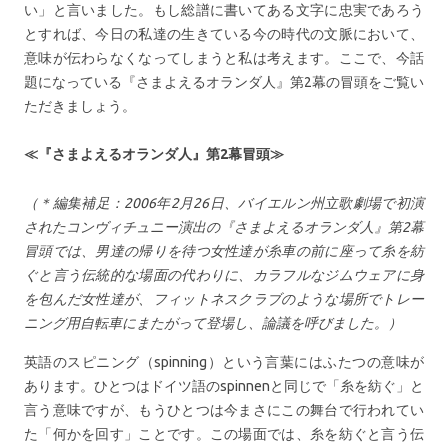
い」と言いました。もし総譜に書いてある文字に忠実であろう
とすれば、今日の私達の生きている今の時代の文脈において、
意味が伝わらなくなってしまうと私は考えます。ここで、今話
題になっている『さまよえるオランダ人』第2幕の冒頭をご覧い
ただきましょう。
≪『さまよえるオランダ人』第2幕冒頭≫
（＊編集補足：2006年2月26日、バイエルン州立歌劇場で初演
されたコンヴィチュニー演出の『さまよえるオランダ人』第2幕
冒頭では、男達の帰りを待つ女性達が糸車の前に座って糸を紡
ぐと言う伝統的な場面の代わりに、カラフルなジムウェアに身
を包んだ女性達が、フィットネスクラブのような場所でトレー
ニング用自転車にまたがって登場し、論議を呼びました。）
英語のスピニング（spinning）という言葉にはふたつの意味が
あります。ひとつはドイツ語のspinnenと同じで「糸を紡ぐ」と
言う意味ですが、もうひとつは今まさにこの舞台で行われてい
た「何かを回す」ことです。この場面では、糸を紡ぐと言う伝