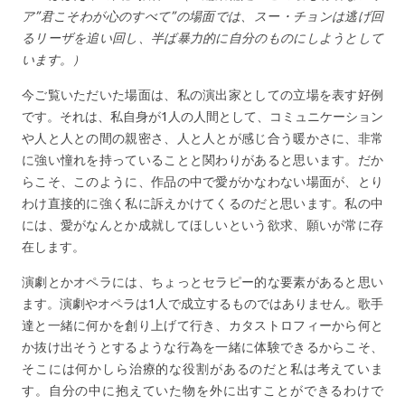
ア”君こそわが心のすべて”の場面では、スー・チョンは逃げ回
るリーザを追い回し、半ば暴力的に自分のものにしようとして
います。）
今ご覧いただいた場面は、私の演出家としての立場を表す好例
です。それは、私自身が1人の人間として、コミュニケーション
や人と人との間の親密さ、人と人とが感じ合う暖かさに、非常
に強い憧れを持っていることと関わりがあると思います。だか
らこそ、このように、作品の中で愛がかなわない場面が、とり
わけ直接的に強く私に訴えかけてくるのだと思います。私の中
には、愛がなんとか成就してほしいという欲求、願いが常に存
在します。
演劇とかオペラには、ちょっとセラピー的な要素があると思い
ます。演劇やオペラは1人で成立するものではありません。歌手
達と一緒に何かを創り上げて行き、カタストロフィーから何と
か抜け出そうとするような行為を一緒に体験できるからこそ、
そこには何かしら治療的な役割があるのだと私は考えていま
す。自分の中に抱えていた物を外に出すことができるわけで