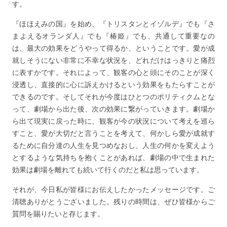
す。
『ほほえみの国』を始め、『トリスタンとイゾルデ』でも『さ
まよえるオランダ人』でも『椿姫』でも、共通して重要なの
は、最大の効果をどうやって得るか、ということです。愛が成
就しそうにない非常に不幸な状況を、どれだけはっきりと痛烈
に表すかです。それによって、観客の心と頭にそのことが深く
浸透し、直接的に心に訴えかけるという効果をもたらすことが
できるのです。そしてそれが今度はひとつのポリティクムとな
って、劇場から出た後、次の効果に繋がっていきます。劇場か
ら出て現実に戻った時に、観客が今の状況について考えを巡ら
すこと、愛が大切だと言うことを考えて、何かしら愛が成就す
るために自分達の人生を見つめなおし、人生の何かを変えよう
とするような気持ちを抱くことがあれば、劇場の中で生まれた
効果は劇場を離れても続いて行くのだと私は思っています。
それが、今日私が皆様にお伝えしたかったメッセージです。ご
清聴ありがとうございました。残りの時間は、ぜひ皆様からご
質問を賜りたいと存じます。