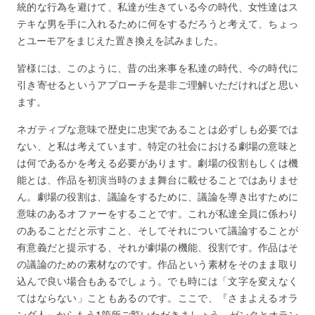
統的な行為を避けて、私達が生きている今の時代、女性達はス
テキな男を手に入れるために何をするだろうと考えて、ちょっ
とユーモアをまじえた置き換えを試みました。
皆様には、このように、昔の出来事を私達の時代、今の時代に
引き寄せるというアプローチを是非ご理解いただければと思い
ます。
ネガティブな意味で歴史に忠実であることは必ずしも必要では
ない、と私は考えています。特定の社会における劇場の意味と
は何であるかを考える必要があります。劇場の役割もしくは機
能とは、作品を初演当時のまま舞台に載せることではありませ
ん。劇場の役割は、議論をするために、議論を導き出すために
意味のあるオファーをすることです。これが私達全員に係わり
のあることだと示すこと、そしてそれについて議論することが
有意義だと提示する、それが劇場の機能、役割です。作品はそ
の議論のための素材なのです。作品という素材をそのまま取り
込んで良い場合もあるでしょう。でも時には「文字を変えなく
てはならない」こともあるのです。ここで、『さまよえるオラ