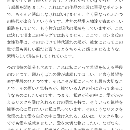
世界が全く違う時代だと言うことがわかっていなかった」とい
う感想を聞きました。これはこの作品の非常に重要なポイント
で、ちゃんと演出しなければいけません。全く異なったふたつ
の時代が出会うという点です。片方の登場人物達が古めかしい
服装をしていて、もう片方は現代の服装をしていますが、これ
は決して演出上のギャグではありません。ここで、ゼンタ役の
女性歌手は、その古ぼけて時代遅れの服が、彼女にとってこの
世で最も美しい服だと言うことをちゃんと感じさせるような、
素晴らしい演技をしてくれています。
今の演技の部分も含めて、これは私にとって希望を伝える手段
のひとつで、願わくばこの愛が成就してほしい、と言う希望を
表す手段のひとつです。それこそが私にとっても最も大切なこ
とで、その願いと気持ちが、観ている人達の心に迫って来るよ
うなものにしたいのです。つまり、私達が心の中に、愛がかか
えるリスクを受け入れるだけの勇気を持つ、そういった気持を
観客の心に届けたいと私は思っています。そのようなリスクを
覚悟の上で愛を自分の中に受け入れる、或いは、リスクを取っ
てでも愛を成就させたい、愛を大切な物としたい。なぜなら、