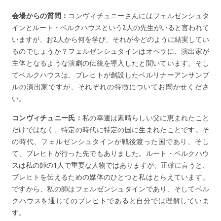
会場からの質問：
コンヴィチュニーさんにはフェルゼンシュタ
インとルート・ベルクハウスという2人の先生がいると言われて
いますが、お2人から何を学び、それが今どのように結実してい
るのでしょうか？フェルゼンシュタインはオペラに、演出家が
主体となるような演劇の伝統を導入したと聞いています。そし
てベルクハウスは、ブレヒトが創設したベルリナーアンサンブ
ルの演出家ですが、それぞれの特徴についてお聞かせくださ
い。
コンヴィチュニー氏：
私の幸運は素晴らしい父に恵まれたこと
だけではなく、特定の時代に特定の国に生まれたことです。そ
の時代、フェルゼンシュタインが戦後渡った国であり、そし
て、ブレヒトが行った先でもありました。ルート・ベルクハウ
スは私の師の1人で重要な人物ではありますが、正確に言うと、
ブレヒトを伝えるための媒体のひとつと私はとらえています。
ですから、私の師はフェルゼンシュタインであり、そしてベル
クハウスを通じてのブレヒトであると自分では理解していま
す。