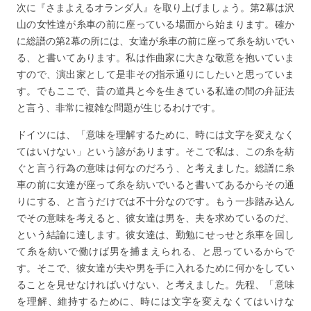
次に『さまよえるオランダ人』を取り上げましょう。第2幕は沢
山の女性達が糸車の前に座っている場面から始まります。確か
に総譜の第2幕の所には、女達が糸車の前に座って糸を紡いでい
る、と書いてあります。私は作曲家に大きな敬意を抱いていま
すので、演出家として是非その指示通りにしたいと思っていま
す。でもここで、昔の道具と今を生きている私達の間の弁証法
と言う、非常に複雑な問題が生じるわけです。
ドイツには、「意味を理解するために、時には文字を変えなく
てはいけない」という諺があります。そこで私は、この糸を紡
ぐと言う行為の意味は何なのだろう、と考えました。総譜に糸
車の前に女達が座って糸を紡いでいると書いてあるからその通
りにする、と言うだけでは不十分なのです。もう一歩踏み込ん
でその意味を考えると、彼女達は男を、夫を求めているのだ、
という結論に達します。彼女達は、勤勉にせっせと糸車を回し
て糸を紡いで働けば男を捕まえられる、と思っているからで
す。そこで、彼女達が夫や男を手に入れるために何かをしてい
ることを見せなければいけない、と考えました。先程、「意味
を理解、維持するために、時には文字を変えなくてはいけな