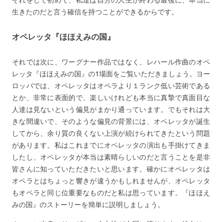
それをして初めて、私達は自分の人生が終わる最後に、本当に
生きたのだと言う確信を持つことができるからです。
オペレッタ『ほほえみの国』
それでは次に、ワーグナー作品ではなく、レハール作曲のオペ
レッタ『ほほえみの国』の1場面をご覧いただきましょう。ヨー
ロッパでは、オペレッタはオペラより１ランク低い芸術である
とか、非常に表面的で、楽しいけれども本当に真摯で真面目な
人達は見ないという偏見がまかり通っています。でもそれは大
きな間違いで、そのような偏見の背景には、オペレッタが誕生
してから、余り質の良くない上演が続けられてきたという問題
があります。私はこれまでにオペレッタの演出も手掛けてきま
したし、オペレッタが本当は素晴らしいのだと言うことを是非
皆さんに知っていただきたいと思います。確かにオペレッタは
オペラとはちょっと響きが違うかもしれませんが、オペレッタ
もオペラと同じ位重要なものだと私は思っています。『ほほえ
みの国』のストーリーを簡単に説明しましょう。