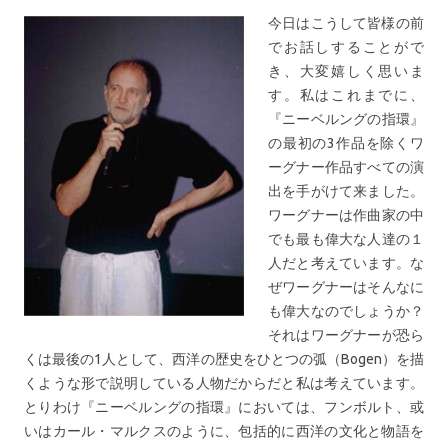
今日はこうして皆様の前
でお話しすることがで
き、大変嬉しく思いま
す。私はこれまでに、
『ニーベルングの指環』
の最初の3作品を除くワ
ーグナー作品すべての演
出を手がけて来ました。
ワーグナーは作曲家の中
でも最も偉大な人達の１
人だと考えています。な
ぜワーグナーはそんなに
も偉大なのでしょうか？
それはワーグナーが恐ら
くは最後の1人として、西洋の歴史をひとつの弧（Bogen）を描
くような形で説明している人物だからだと私は考えています。
とりわけ『ニーベルングの指環』においては、フンボルト、或
いはカール・マルクスのように、包括的に西洋の文化と物語を