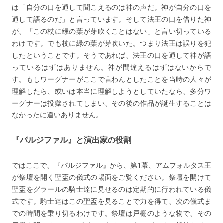
は「自分の口を通して聞こえるのは神の声だ。神が自分の口を
通して語るのだ」と言っています。そして法王の口を借りた神
が、「この杖に緑の葉が芽吹くことはない」と言い切っている
わけです。でも杖に緑の葉が芽吹いた。つまり法王は誤りを犯
したということです。そうであれば、法王の口を通して神が語
っているはずはありません。神が間違えるはずはないからで
す。もしワーグナーがここで言わんとしたことを当時の人々が
理解したら、或いは本当に理解しようとしていたなら、多分ワ
ーグナーは投獄されてしまい、その後の作品が誕生することは
なかったに違いありません。
『パルジファル』と演出家の役割
ではここで、『パルジファル』から、第1幕、アムフォルタス王
が祭壇を開く聖盃の儀式の場面をご覧ください。祭壇を開けて
聖盃をグラールの騎士達に見せるのは定期的に行われている儀
式です。騎士達はこの聖盃を見ることで力を得て、次の儀式ま
での時間を乗り切るわけです。祭壇は戸棚のような物で、その