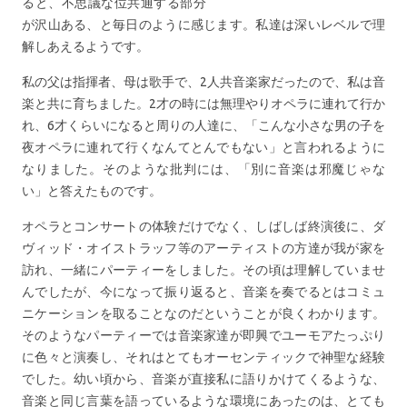
ると、不思議な位共通する部分
が沢山ある、と毎日のように感じます。私達は深いレベルで理
解しあえるようです。
私の父は指揮者、母は歌手で、2人共音楽家だったので、私は音
楽と共に育ちました。2才の時には無理やりオペラに連れて行か
れ、6才くらいになると周りの人達に、「こんな小さな男の子を
夜オペラに連れて行くなんてとんでもない」と言われるように
なりました。そのような批判には、「別に音楽は邪魔じゃな
い」と答えたものです。
オペラとコンサートの体験だけでなく、しばしば終演後に、ダ
ヴィッド・オイストラッフ等のアーティストの方達が我が家を
訪れ、一緒にパーティーをしました。その頃は理解していませ
んでしたが、今になって振り返ると、音楽を奏でるとはコミュ
ニケーションを取ることなのだということが良くわかります。
そのようなパーティーでは音楽家達が即興でユーモアたっぷり
に色々と演奏し、それはとてもオーセンティックで神聖な経験
でした。幼い頃から、音楽が直接私に語りかけてくるような、
音楽と同じ言葉を語っているような環境にあったのは、とても