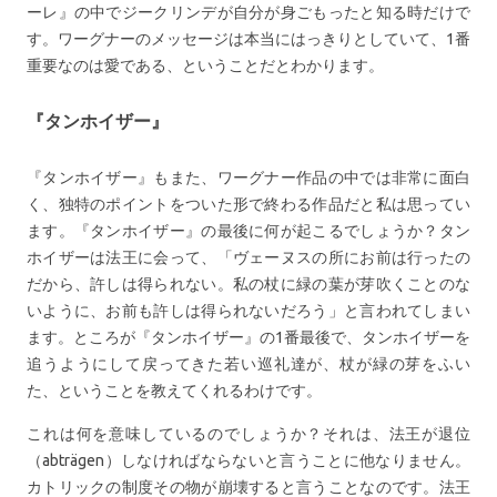
ーレ』の中でジークリンデが自分が身ごもったと知る時だけで
す。ワーグナーのメッセージは本当にはっきりとしていて、1番
重要なのは愛である、ということだとわかります。
『タンホイザー』
『タンホイザー』もまた、ワーグナー作品の中では非常に面白
く、独特のポイントをついた形で終わる作品だと私は思ってい
ます。『タンホイザー』の最後に何が起こるでしょうか？タン
ホイザーは法王に会って、「ヴェーヌスの所にお前は行ったの
だから、許しは得られない。私の杖に緑の葉が芽吹くことのな
いように、お前も許しは得られないだろう」と言われてしまい
ます。ところが『タンホイザー』の1番最後で、タンホイザーを
追うようにして戻ってきた若い巡礼達が、杖が緑の芽をふい
た、ということを教えてくれるわけです。
これは何を意味しているのでしょうか？それは、法王が退位
（abträgen）しなければならないと言うことに他なりません。
カトリックの制度その物が崩壊すると言うことなのです。法王