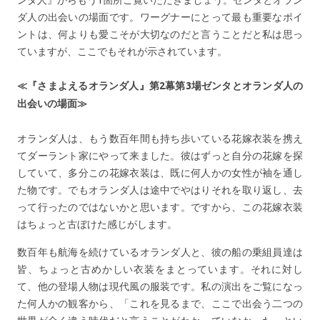
ンダ人』からもう1箇所ご覧いただきましょう。ゼンタとオラン
ダ人の出会いの場面です。ワーグナーにとって最も重要なポイ
ントは、何よりも愛こそが大切なのだと言うことだと私は思っ
ていますが、ここでもそれが示されています。
≪『さまよえるオランダ人』第2幕第3場ゼンタとオランダ人の
出会いの場面≫
オランダ人は、もう数百年間も持ち歩いている花嫁衣装を携え
てダーラント家にやって来ました。彼はずっと自分の花嫁を探
していて、多分この花嫁衣装は、既に何人かの女性が袖を通し
た物です。でもオランダ人は途中でやはりそれを取り返し、去
って行ったのではないかと思います。ですから、この花嫁衣装
はちょっと古ぼけた感じがします。
数百年も航海を続けているオランダ人と、彼の船の乗組員達は
皆、ちょっと古めかしい衣装をまとっています。それに対し
て、他の登場人物は現代風の服装です。私の演出をご覧になっ
た何人かの観客から、「これを見るまで、ここで出会う二つの