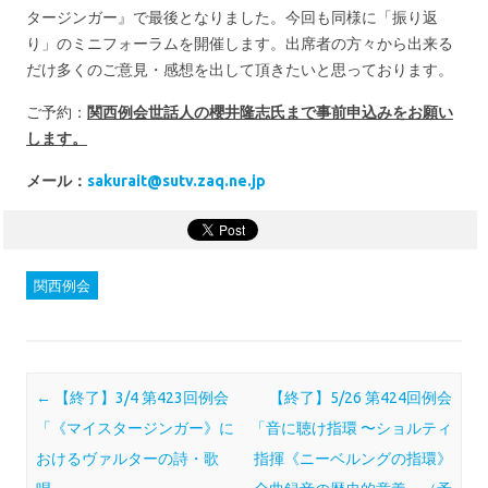
タージンガー』で最後となりました。今回も同様に「振り返
り」のミニフォーラムを開催します。出席者の方々から出来る
だけ多くのご意見・感想を出して頂きたいと思っております。
ご予約：
関西例会世話人の櫻井隆志氏まで事前申込み
をお願い
します。
メール：
sakurait@sutv.zaq.ne.jp
関西例会
Post navigation
←
【終了】3/4 第423回例会
【終了】5/26 第424回例会
「《マイスタージンガー》に
「音に聴け指環 〜ショルティ
おけるヴァルターの詩・歌
指揮《ニーベルングの指環》