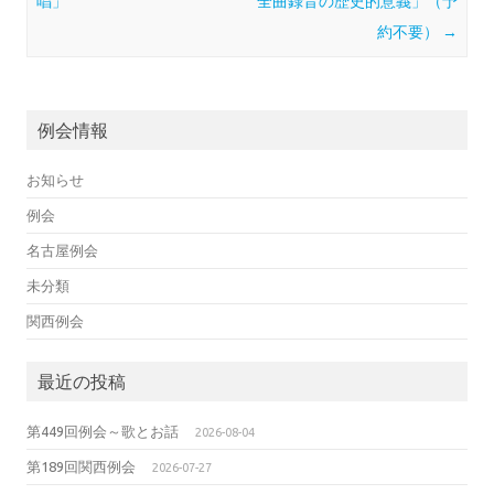
唱」
全曲録音の歴史的意義」（予
約不要）
→
例会情報
お知らせ
例会
名古屋例会
未分類
関西例会
最近の投稿
第449回例会～歌とお話
2026-08-04
第189回関西例会
2026-07-27